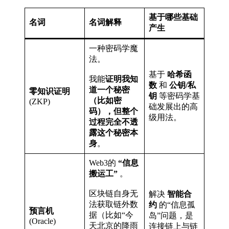
基于哪些基础
名词
名词解释
产生
一种密码学魔
法。
基于
哈希函
我能
证明我知
数
和
公钥/私
道一个秘密
零知识证明
钥
等密码学基
（比如密
(ZKP)
础发展出的高
码），但整个
级用法。
过程完全不透
露这个秘密本
身
。
Web3的
“信息
搬运工”
。
区块链自身无
解决
智能合
法获取链外数
约
的“信息孤
预言机
据（比如“今
岛”问题，是
(Oracle)
天北京的降雨
连接链上与链