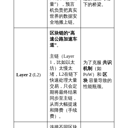
量”），预言
下的桥梁。
机负责把真实
世界的数据安
全地搬上链。
区块链的“高
速公路加速车
道”
。
主链（Layer
1，比如以太
为了克服
共识
坊）太慢太
机制
（如
堵，L2在链下
PoW）和
区
Layer 2
(L2)
快速处理大量
块
容量导致的
交易，只会定
性能瓶颈。
期将最终结果
同步至主链，
从而大幅提速
和降费（手续
费）。
连接不同区块