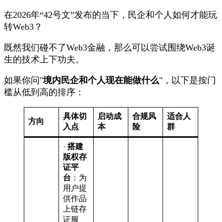
在2026年“42号文”发布的当下，民企和个人如何才能玩
转Web3？
既然我们碰不了Web3金融，那么可以尝试围绕Web3诞
生的技术上下功夫。
如果你问"
境内民企和个人现在能做什么
"，以下是按门
槛从低到高的排序：
具体切
启动成
合规风
适合人
方向
入点
本
险
群
·
搭建
版权存
证平
台
：为
用户提
供作品
上链存
证服