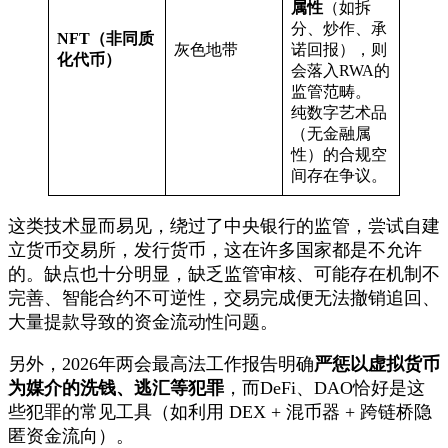
属性
（如拆
分、炒作、承
NFT（非同质
灰色地带
诺回报），则
化代币）
会落入RWA的
监管范畴。
纯数字艺术品
（无金融属
性）的合规空
间存在争议。
这类技术显而易见，绕过了中央银行的监管，尝试自建
立货币交易所，发行货币，这在许多国家都是不允许
的。缺点也十分明显，缺乏监管审核、可能存在机制不
完善、智能合约不可逆性，交易完成便无法撤销追回、
大量提款导致的资金流动性问题。
另外，2026年两会最高法工作报告明确
严惩以虚拟货币
为媒介的洗钱、逃汇等犯罪
，而DeFi、DAO恰好是这
些犯罪的常见工具（如利用 DEX + 混币器 + 跨链桥隐
匿资金流向）
。