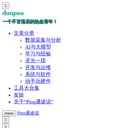

doupoa
一个不甘落后的热血青年！
文章分类
数据采集与分析
AI与大模型
学习与经验
灵光一现
开发与运维
系统与软件
动手玩硬件
工具大合集
友链
关于“Ping通途说”
Ping通途说
menu

