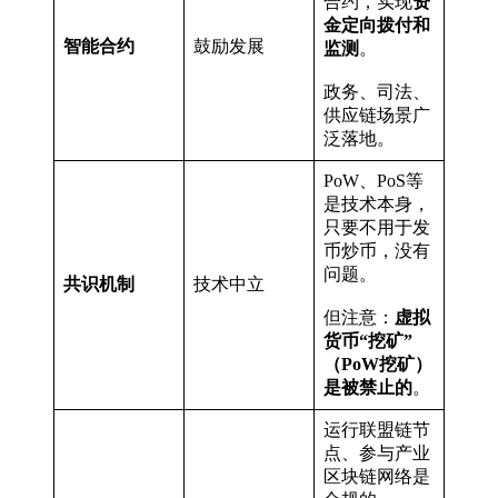
合约，实现
资
金定向拨付和
智能合约
鼓励发展
监测
。
政务、司法、
供应链场景广
泛落地。
PoW、PoS等
是技术本身，
只要不用于发
币炒币，没有
问题。
共识机制
技术中立
但注意：
虚拟
货币“挖矿”
（PoW挖矿）
是被禁止的
。
运行联盟链节
点、参与产业
区块链网络是