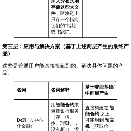
用来
分布式地
存储这些大文
件
，区块链上
只存一个指向
它们的“地址”
或“指纹”。
第三层：应用与解决方案（基于上述两层产生的最终产
品）
这些是普通用户能直接接触到的、解决具体问题的产
品。
基于哪些基础/
名词
名词解释
中间层产生
用
智能合约
来
直接构建在
智
重建银行服务
能合约
之上，
（存、借、
DeFi
(去中心
可能用到
预言
换、理财），
化金融)
机
（获取价
没有柜台，没