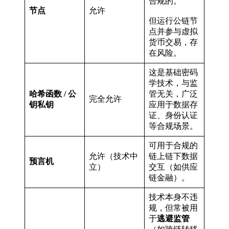
合规的。
节点
允许
但运行公链节
点并参与虚拟
货币交易，存
在风险。
这是基础密码
学技术，与监
哈希函数 / 公
管无关，广泛
完全允许
钥私钥
应用于数据存
证、身份认证
等合规场景。
可用于合规的
允许（技术中
链上链下数据
预言机
立）
交互（如供应
链金融）。
技术本身不违
规，但常被用
于
逃避监管