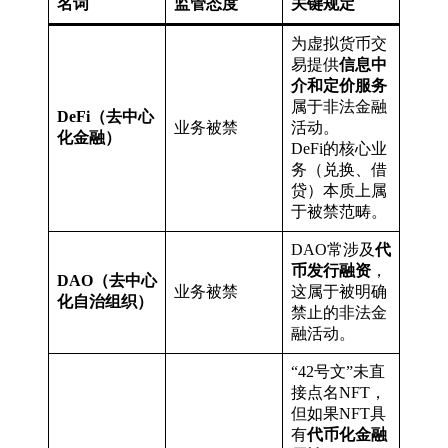
名词
监管态度
关键规定
为虚拟货币交
易提供
信息中
介和定价服务
属于非法金融
DeFi（去中心
业务被禁
活动
。
化金融）
DeFi的核心业
务（兑换、借
贷）本质上属
于被禁范畴。
DAO常涉及
代
币发行融资
，
DAO（去中心
业务被禁
这属于被明确
化自治组织）
禁止的非法金
融活动
。
“42号文”未直
接点名NFT，
但如果NFT具
有
代币化金融