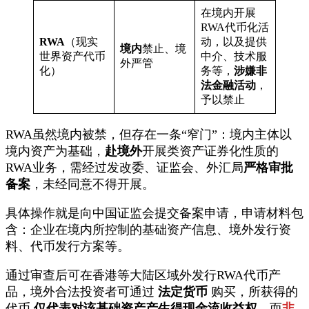
在境内开展
RWA代币化活
RWA
（现实
动，以及提供
境内
禁止、境
世界资产代币
中介、技术服
外严管
化）
务等，
涉嫌非
法金融活动
，
予以禁止
RWA虽然境内被禁，但存在一条“窄门”：境内主体以
境内资产为基础，
赴境外
开展类资产证券化性质的
RWA业务，需经过发改委、证监会、外汇局
严格审批
备案
，未经同意不得开展。
具体操作就是向中国证监会提交备案申请，申请材料包
含：企业在境内所控制的基础资产信息、境外发行资
料、代币发行方案等。
通过审查后可在香港等大陆区域外发行RWA代币产
品，境外合法投资者可通过
法定货币
购买，所获得的
代币
仅代表对该基础资产产生得现金流收益权
，而
非