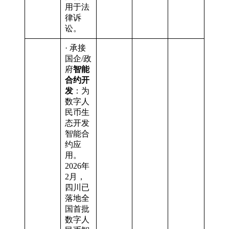
用于法
律诉
讼。
· 承接
国企/政
府
智能
合约开
发
：为
数字人
民币生
态开发
智能合
约应
用。
2026年
2月，
四川已
落地全
国首批
数字人