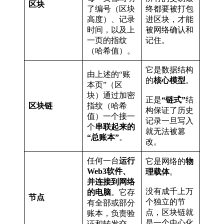
区块
了编号（区块
终都要被打包
高度）、记录
进区块，才能
时间，以及上
被网络确认和
一页的指纹
记住。
（哈希值）。
它是数据结构
由上述的“账
的
核心模型
。
本页”（区
块）通过加密
正是
“链式”
结
区块链
指纹（哈希
构保证了历史
值）一个接一
记录一旦写入
个
串联起来的
就无法被篡
“总账本”
。
改。
任何一台
运行
它是网络的
物
Web3软件、
理载体
。
并连接到网络
没有成千上万
的电脑
。它存
节点
个独立的节
有全部或部分
点，区块链就
账本，负责验
是一个中心化
证和转发交