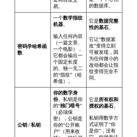
的数据库。
易。
一个
数学指纹
它是
数据完整
机器
。
性的基石
。
输入任何内容
它让“数据篡
（一篇文章、
改”变得立刻
密码学哈希函
一个电影），
可被发现，因
数
它都会输出一
为任何微小的
个固定长度
改动都会让指
的、独一无二
纹变得完全不
的“指纹”（哈
同。
希值）。
你的数字身
份
。私钥是你
它是
所有权和
的“
独门暗号
”
授权的基石
。
（必须保
私钥用数学方
密），公钥是
式证明了“你
公钥 / 私钥
你的“公开账
是你”，没有
户”（用来收