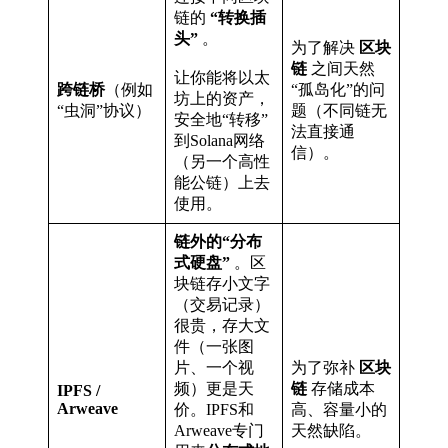
链的
“转换插
头”
。
为了解决
区块
链
之间天然
让你能将以太
跨链桥
（例如
“孤岛化”的问
坊上的资产，
“虫洞”协议）
题（不同链无
安全地“转移”
法直接通
到Solana网络
信）。
（另一个高性
能公链）上去
使用。
链外的“分布
式硬盘”
。区
块链存小文字
（交易记录）
很贵，存大文
件（一张图
片、一个视
为了弥补
区块
频）更是天
链
存储成本
IPFS /
Arweave
价。IPFS和
高、容量小的
Arweave专门
天然缺陷。