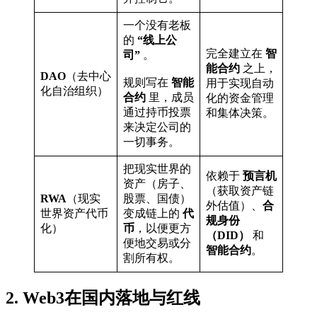
一个没有老板
的
“线上公
完全建立在
智
司”
。
能合约
之上，
DAO
（去中心
规则写在
智能
用于实现自动
化自治组织）
合约
里，成员
化的资金管理
通过持币投票
和集体决策。
来决定公司的
一切事务。
把现实世界的
依赖于
预言机
资产（房子、
（获取资产链
RWA
（现实
股票、国债）
外估值）、
合
世界资产代币
变成链上的
代
规身份
化）
币
，以便更方
（DID）
和
便地交易或分
智能合约
。
割所有权。
2. Web3在国内落地与红线