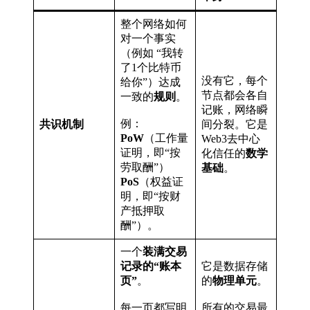
整个网络如何
对一个事实
（例如 “我转
了1个比特币
没有它，每个
给你”）达成
节点都会各自
一致的
规则
。
记账，网络瞬
例：
共识机制
间分裂。它是
PoW
（工作量
Web3去中心
证明，即“按
化信任的
数学
劳取酬”）
基础
。
PoS
（权益证
明，即“按财
产抵押取
酬”）。
一个
装满交易
记录的“账本
它是数据存储
页”
。
的
物理单元
。
每一页都写明
所有的交易最