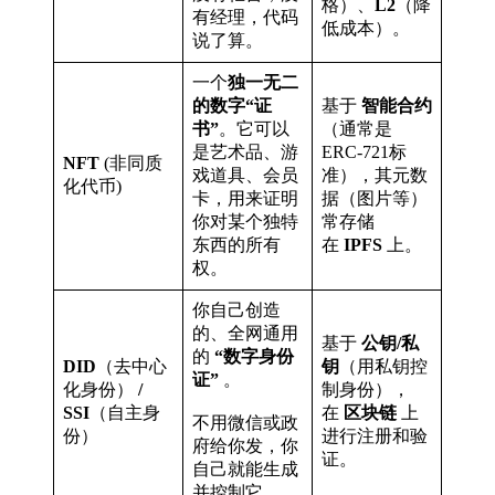
格）、
L2
（降
有经理，代码
低成本）。
说了算。
一个
独一无二
的数字“证
基于
智能合约
书”
。它可以
（通常是
是艺术品、游
ERC-721标
NFT
(非同质
戏道具、会员
准），其元数
化代币)
卡，用来证明
据（图片等）
你对某个独特
常存储
东西的所有
在
IPFS
上。
权。
你自己创造
的、全网通用
基于
公钥/私
的
“数字身份
DID
（去中心
钥
（用私钥控
证”
。
化身份）
/
制身份），
SSI
（自主身
在
区块链
上
不用微信或政
份）
进行注册和验
府给你发，你
证。
自己就能生成
并控制它。