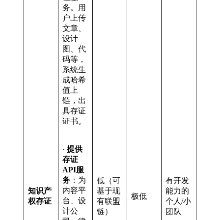
务。用
户上传
文章、
设计
图、代
码等，
系统生
成哈希
值上
链，出
具存证
证书
。
·
提供
存证
API服
务
：为
低（可
有开发
内容平
知识产
基于现
能力的
极低
台、设
权存证
有联盟
个人/小
计公
链）
团队