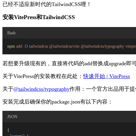
已经不适应新时代的TailwindCSS哩！
安装VitePress和TailwindCSS
Bash
npm
add
-D
tailwindcss
@tailwindcss/vite
@tailwindcss/typography
vitep
若想要升级现有的，直接将代码的
add
替换成
upgrade
即
关于VitePress的安装教程在此处：
快速开始 | VitePress
关于
@tailwindcss/typography
作用：一个官方出品用于提供
安装完成后确保你的
package.json
有以下内容：
JSON
{