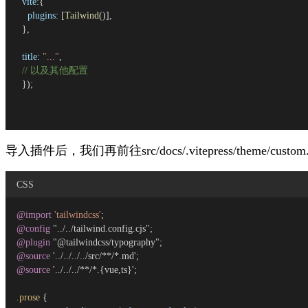
vite:
{
plugins:
 [
Tailwind
()],
  },
title:
"..."
,
// 以及其他配置
  });
导入插件后，我们再前往
src/docs/.vitepress/theme/custom
CSS
@import
'tailwindcss'
;
@config
 "../../tailwind.config.cjs";
@plugin
 "@tailwindcss/typography";
@source
 '../../../../src/**/*.md';
@source
 '../../../**/*.{vue,ts}';
.prose
 {