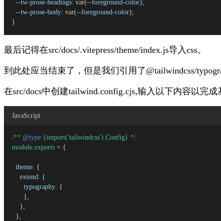
--tw-prose-headings
: 
var
(
--foreground-color
);
--tw-prose-body
: 
var
(
--foreground-color
);
}
最后记得在
src/docs/.vitepress/theme/index.js
导入css。
到此处应当结束了，但是我们引用了
@tailwindcss/typog
在
src/docs
中创建
tailwind.config.cjs
,输入以下内容以完成
JavaScript
/** 
@type
{import('tailwindcss').Config}
 */
module
.
exports
 = {
theme:
 {
extend:
 {
typography:
 {
      },
    },
  },