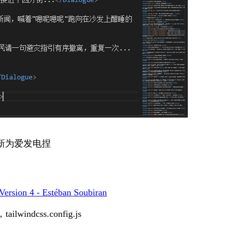
新为爱发电捏
Version 4 - Estéban Soubiran
dcss.config.js