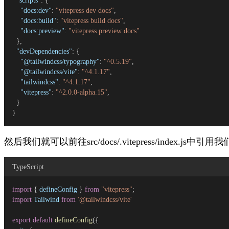
"scripts"
: {
"docs:dev"
: 
"vitepress dev docs"
,
"docs:build"
: 
"vitepress build docs"
,
"docs:preview"
: 
"vitepress preview docs"
  },
"devDependencies"
: {
"@tailwindcss/typography"
: 
"^0.5.19"
,
"@tailwindcss/vite"
: 
"^4.1.17"
,
"tailwindcss"
: 
"^4.1.17"
,
"vitepress"
: 
"^2.0.0-alpha.15"
,
  }
}
然后我们就可以前往
src/docs/.vitepress/index.js
中引用我们的
TypeScript
import
 { 
defineConfig
 } 
from
"vitepress"
;
import
Tailwind
from
'@tailwindcss/vite'
export
default
defineConfig
({