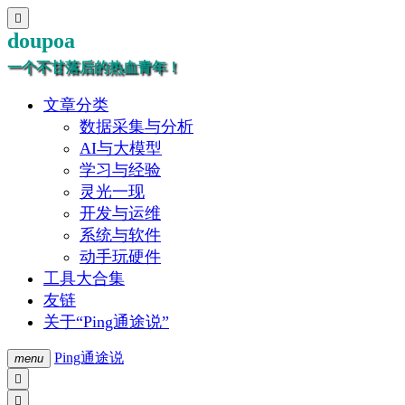

doupoa
一个不甘落后的热血青年！
文章分类
数据采集与分析
AI与大模型
学习与经验
灵光一现
开发与运维
系统与软件
动手玩硬件
工具大合集
友链
关于“Ping通途说”
Ping通途说
menu

