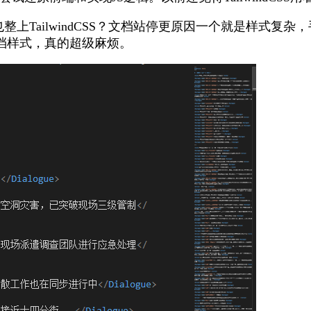
档站也整上TailwindCSS？文档站停更原因一个就是样
档样式，真的超级麻烦。