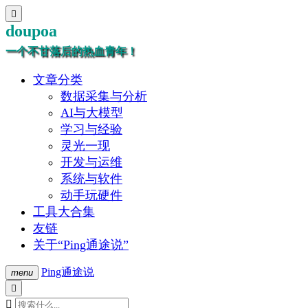

doupoa
一个不甘落后的热血青年！
文章分类
数据采集与分析
AI与大模型
学习与经验
灵光一现
开发与运维
系统与软件
动手玩硬件
工具大合集
友链
关于“Ping通途说”
Ping通途说
menu

