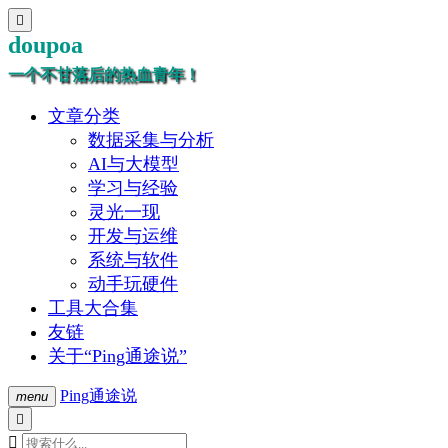

doupoa
一个不甘落后的热血青年！
文章分类
数据采集与分析
AI与大模型
学习与经验
灵光一现
开发与运维
系统与软件
动手玩硬件
工具大合集
友链
关于“Ping通途说”
Ping通途说
menu

