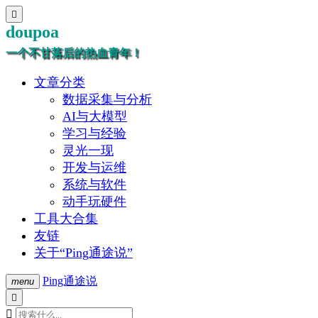

doupoa
一个不甘落后的热血青年！
文章分类
数据采集与分析
AI与大模型
学习与经验
灵光一现
开发与运维
系统与软件
动手玩硬件
工具大合集
友链
关于“Ping通途说”
Ping通途说
menu

