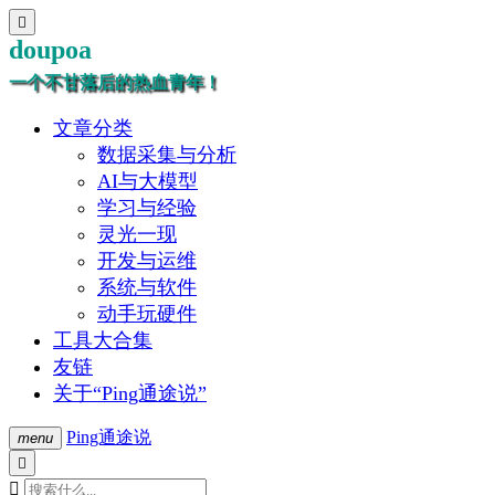

doupoa
一个不甘落后的热血青年！
文章分类
数据采集与分析
AI与大模型
学习与经验
灵光一现
开发与运维
系统与软件
动手玩硬件
工具大合集
友链
关于“Ping通途说”
Ping通途说
menu

