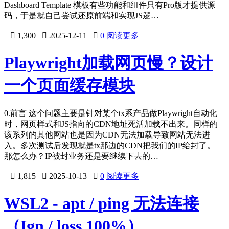
Dashboard Template 模板有些功能和组件只有Pro版才提供源
码，于是就自己尝试还原前端和实现JS逻…

1,300

2025-12-11

0
阅读更多
Playwright加载网页慢？设计
一个页面缓存模块
0.前言 这个问题主要是针对某个tx系产品做Playwright自动化
时，网页样式和JS指向的CDN地址死活加载不出来。同样的
该系列的其他网站也是因为CDN无法加载导致网站无法进
入。多次测试后发现就是tx那边的CDN把我们的IP给封了。
那怎么办？IP被封业务还是要继续下去的…

1,815

2025-10-13

0
阅读更多
WSL2 - apt / ping 无法连接
（Ign / loss 100%）