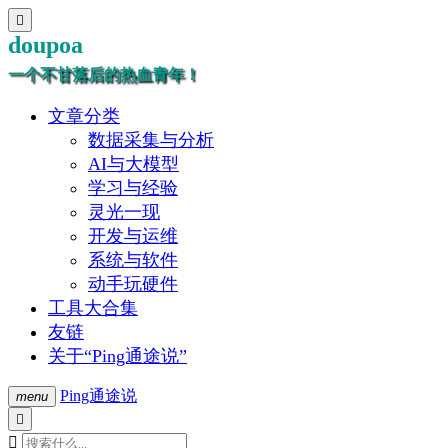

doupoa
一个不甘落后的热血青年！
文章分类
数据采集与分析
AI与大模型
学习与经验
灵光一现
开发与运维
系统与软件
动手玩硬件
工具大合集
友链
关于“Ping通途说”
Ping通途说
menu

