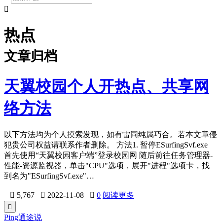

热点
文章归档
天翼校园个人开热点、共享网
络方法
以下方法均为个人摸索发现，如有雷同纯属巧合。若本文章侵
犯贵公司权益请联系作者删除。 方法1. 暂停ESurfingSvf.exe
首先使用“天翼校园客户端”登录校园网 随后前往任务管理器-
性能-资源监视器，单击"CPU"选项，展开"进程"选项卡，找
到名为"ESurfingSvf.exe"…

5,767

2022-11-08

0
阅读更多

Ping通途说