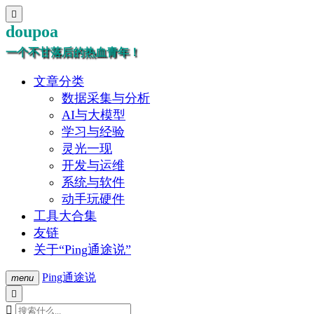

doupoa
一个不甘落后的热血青年！
文章分类
数据采集与分析
AI与大模型
学习与经验
灵光一现
开发与运维
系统与软件
动手玩硬件
工具大合集
友链
关于“Ping通途说”
Ping通途说
menu

