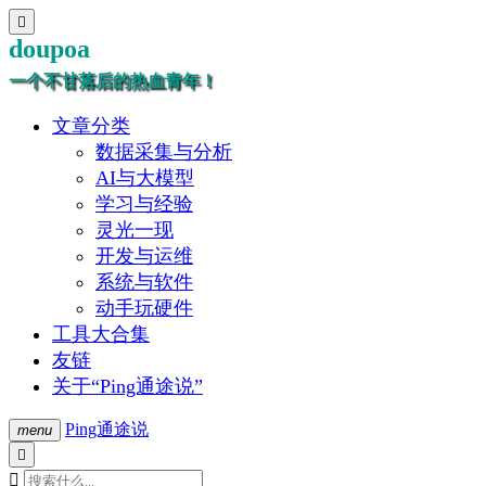

doupoa
一个不甘落后的热血青年！
文章分类
数据采集与分析
AI与大模型
学习与经验
灵光一现
开发与运维
系统与软件
动手玩硬件
工具大合集
友链
关于“Ping通途说”
Ping通途说
menu

