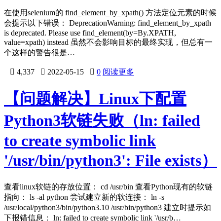
在使用selenium的 find_element_by_xpath() 方法定位元素的时候
会提示以下错误： DeprecationWarning: find_element_by_xpath
is deprecated. Please use find_element(by=By.XPATH,
value=xpath) instead 虽然不会影响目标的最终实现，但总有一
个这样的警告很是…

4,337

2022-05-15

0
阅读更多
【问题解决】Linux下配置
Python3软链失败（ln: failed
to create symbolic link
'/usr/bin/python3': File exists）
查看linux软链的存放位置： cd /usr/bin 查看Python现有的软链
指向： ls -al python 尝试建立新的软连接： ln -s
/usr/local/python3/bin/python3.10 /usr/bin/python3 建立时提示如
下报错信息： ln: failed to create symbolic link '/usr/b…