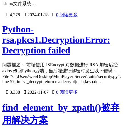
Linux文件系统…

4,278

2024-01-18

0
阅读更多
Python-
rsa.pkcs1.DecryptionError:
Decryption failed
问题描述： 前端使用 JSEncrypt 对数据进行 RSA 加密后经
axios 传回Python后端，当后端进行解密时发生以下错误： ...
File "C:\Users\wei\Desktop\MiniPlayer-Server\.\utils\security.py",
line 57, in rsa_decrypt return rsa.decrypt(data,key).de…

3,338

2022-11-07

0
阅读更多
find_element_by_xpath()被弃
用解决方案