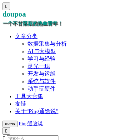

doupoa
一个不甘落后的热血青年！
文章分类
数据采集与分析
AI与大模型
学习与经验
灵光一现
开发与运维
系统与软件
动手玩硬件
工具大合集
友链
关于“Ping通途说”
Ping通途说
menu

