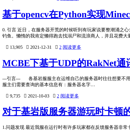
基于opencv在Python实现Mine
0. 引言 近日，在服务器开荒的时候听到有玩家说要整潮涌
钓鱼。懒惰的我肯定懒得跑去找溺尸和流浪商人，并且花费大

13,905

2021-12-31

2
阅读更多
MCBE下基于UDP的RakNet通
---引言--- 各基岩服服主在运维自己的服务器时往往想
服主们需要查询的基本信息有：服务器名字…

9,735

2021-10-03

2
阅读更多
对于基岩版服务器游玩时卡顿
1.问题发现 最近我服在运行时有许多玩家都在反馈服务器非常卡