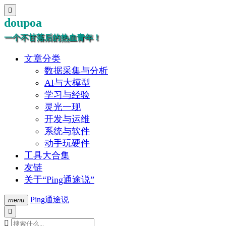

doupoa
一个不甘落后的热血青年！
文章分类
数据采集与分析
AI与大模型
学习与经验
灵光一现
开发与运维
系统与软件
动手玩硬件
工具大合集
友链
关于“Ping通途说”
Ping通途说
menu

