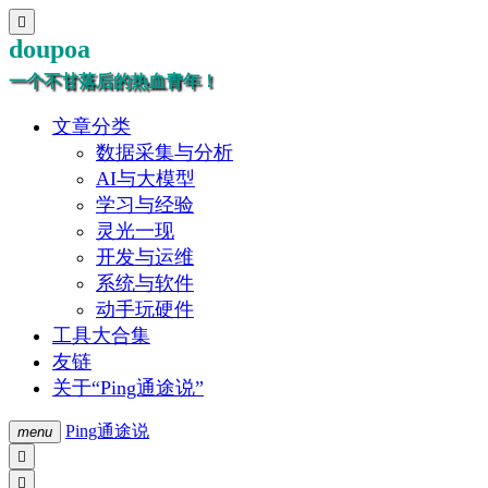

doupoa
一个不甘落后的热血青年！
文章分类
数据采集与分析
AI与大模型
学习与经验
灵光一现
开发与运维
系统与软件
动手玩硬件
工具大合集
友链
关于“Ping通途说”
Ping通途说
menu

