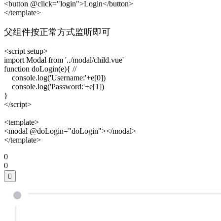
<button @click="login">Login</button>

</template>
父组件按正常方式监听即可
<script setup>

import Modal from '../modal/child.vue'

function doLogin(e){ //

    console.log('Username:'+e[0])

    console.log('Password:'+e[1])

}

</script>

<template>

<modal @doLogin="doLogin"></modal>

</template>
0
0
