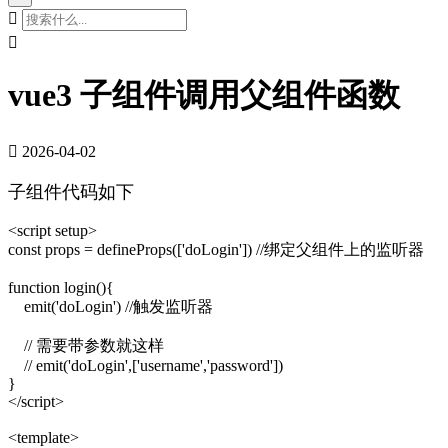


vue3 子组件调用父组件函数

2026-04-02
子组件代码如下
<script setup>

const props = defineProps(['doLogin']) //绑定父组件上的监听器

function login(){

    emit('doLogin') //触发监听器

    // 需要带参数就这样 

    // emit('doLogin',['username','password'])

}

</script>

<template>
