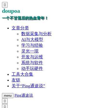

doupoa
一个不甘落后的热血青年！
文章分类
数据采集与分析
AI与大模型
学习与经验
灵光一现
开发与运维
系统与软件
动手玩硬件
工具大合集
友链
关于“Ping通途说”
Ping通途说
menu

