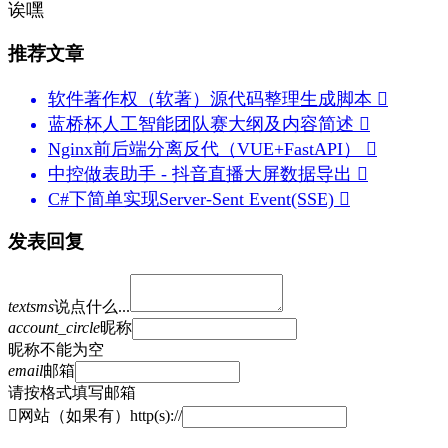
诶嘿
推荐文章
软件著作权（软著）源代码整理生成脚本

蓝桥杯人工智能团队赛大纲及内容简述

Nginx前后端分离反代（VUE+FastAPI）

中控做表助手 - 抖音直播大屏数据导出

C#下简单实现Server-Sent Event(SSE)

发表回复
textsms
说点什么...
account_circle
昵称
昵称不能为空
email
邮箱
请按格式填写邮箱

网站（如果有）http(s)://