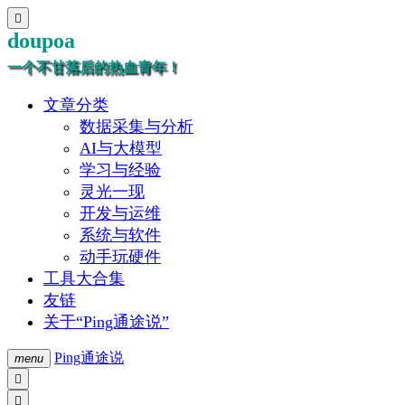

doupoa
一个不甘落后的热血青年！
文章分类
数据采集与分析
AI与大模型
学习与经验
灵光一现
开发与运维
系统与软件
动手玩硬件
工具大合集
友链
关于“Ping通途说”
Ping通途说
menu

