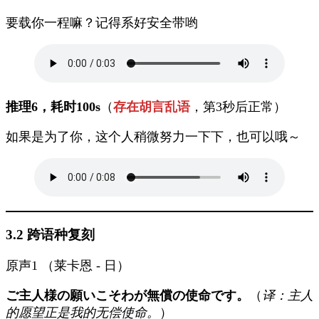
要载你一程嘛？记得系好安全带哟
推理6，耗时100s
（
存在胡言乱语
，第3秒后正常）
如果是为了你，这个人稍微努力一下下，也可以哦～
3.2 跨语种复刻
原声1 （莱卡恩 - 日）
ご主人様の願いこそわが無償の使命です。
（
译：主人
的愿望正是我的无偿使命。
）