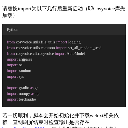
请替换import为以下几行后重新启动（即Cosyvoice库先
加载）
Python
from
 cosyvoice.utils.file_utils 
import
 logging
from
 cosyvoice.utils.common 
import
 set_all_random_seed
from
 cosyvoice.cli.cosyvoice 
import
 AutoModel
import
 argparse
import
 os
import
 random
import
 sys
import
 gradio 
as
 gr
import
 numpy 
as
 np
import
 torchaudio
若一切顺利，脚本会开始初始化并下载wetext相关依
赖，直到刷屏结束时检查输出是否存在