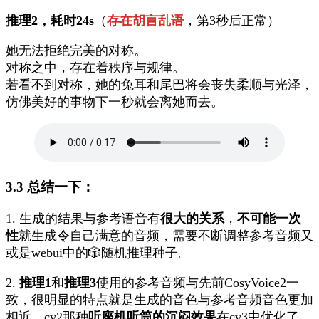
推理2，耗时24s
（
存在胡言乱语
，第3秒后正常）
她无法拒绝完美的对称。
对称之中，存在着秩序与规律。
若看不到对称，她的兔耳和尾巴将会丧失柔顺与光泽，
仿佛美好的事物下一秒就会离她而去。
3.3
总结一下：
1. 生成的结果与参考语音有
很大的关系
，
不可能一次
性
就生成令自己满意的音频，需要不断调整参考音频又
或是webui中的🎲随机推理种子。
2.
推理1
和
推理3
使用的参考音频与先前CosyVoice2一
致，很明显的特点就是生成的音色与参考音频音色更加
相近，cv2那种
听座机听筒的沉闷效果
在cv3中优化了，