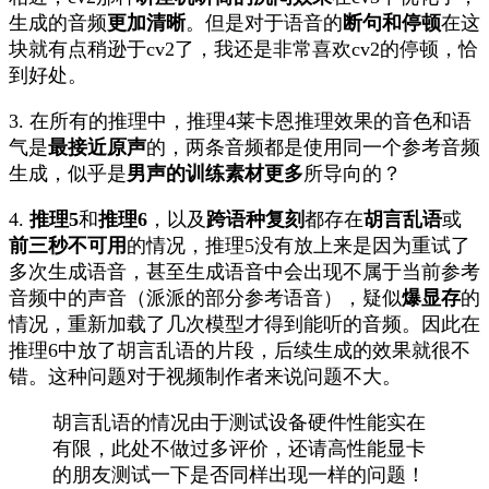
生成的音频
更加清晰
。但是对于语音的
断句和停顿
在这
块就有点稍逊于cv2了，我还是非常喜欢cv2的停顿，恰
到好处。
3. 在所有的推理中，推理4莱卡恩推理效果的音色和语
气是
最接近原声
的，两条音频都是使用同一个参考音频
生成，似乎是
男声的训练素材更多
所导向的？
4.
推理5
和
推理6
，以及
跨语种复刻
都存在
胡言乱语
或
前三秒不可用
的情况，推理5没有放上来是因为重试了
多次生成语音，甚至生成语音中会出现不属于当前参考
音频中的声音（派派的部分参考语音），疑似
爆显存
的
情况，重新加载了几次模型才得到能听的音频。因此在
推理6中放了胡言乱语的片段，后续生成的效果就很不
错。这种问题对于视频制作者来说问题不大。
胡言乱语的情况由于测试设备硬件性能实在
有限，此处不做过多评价，还请高性能显卡
的朋友测试一下是否同样出现一样的问题！